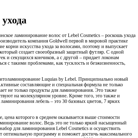
 ухода
производитель компания Goldwell первой в мировой практике
е корни искусства ухода за волосами, поэтому и выпускает
который создает своеобразный защитный футляр. С одной
к и секущихся кончиков, а с другой – придает локонам
ся с такими проблемами, как тусклость и безжизненность,
фитоламинирование Luquias by Lebel. Принципиально новый
 Активные составляющие и специальная формула не только
ает не только продукты для ламинирования. Это также
твуют на молекулярном уровне. Кроме того, это также и
ламинирования лебель – это 30 базовых цветов, 7 ярких
е, цена которого в среднем оказывается выше стоимости
аминирование волос. Ведь это не только яркий насыщенный
 набор для ламинирования Lebel Сosmetics и осуществить
рет оптимальную программу и поможет достичь максимального