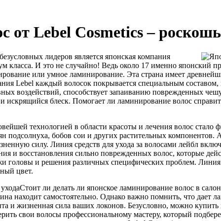
 от Lebel Cosmetics – роскошь
безусловных лидеров является японская компания
иум класса. И это не случайно! Ведь около 17 именно японский 
рование или умное ламинирование. Эта страна имеет древнейши
ания Lebel каждый волосок покрывается специальным составом, 
вных воздействий, способствует запаиванию поврежденных чешуе
 искрящийся блеск. Помогает ли ламинирование волос справить
вейшей технологией в области красоты и лечения волос стало 
мян подсолнуха, бобов сои и других растительных компонентов.
ненную силу. Линия средств для ухода за волосами лейбл включ
ния и восстановления сильно поврежденных волос, которые дейс
кожи головы и решения различных специфических проблем. Линия 
ный цвет.
Стоит ли делать ли японское ламинирование волос в салон
ина находит самостоятельно. Однако важно помнить, что дает л
щита и жизненная сила ваших локонов. Безусловно, можно купить
верить свои волосы профессиональному мастеру, который подбе