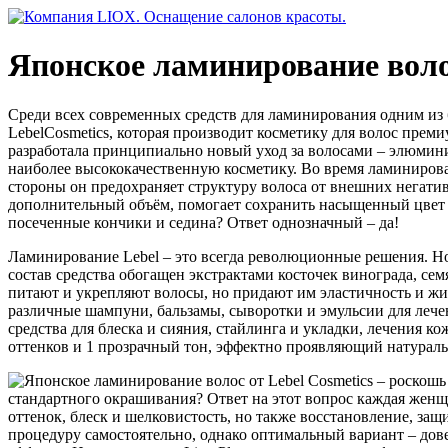
Японское ламинирование волос
Среди всех современных средств для ламинирования одним из 
LebelCosmetics, которая производит косметику для волос прем
разработала принципиально новый уход за волосами – элюмини
наиболее высококачественную косметику. Во время ламиниров
стороны он предохраняет структуру волоса от внешних негати
дополнительный объём, помогает сохранить насыщенный цвет и
посеченные кончики и седина? Ответ однозначный – да!
Ламинирование Lebel – это всегда революционные решения. Но
состав средства обогащен экстрактами косточек винограда, се
питают и укрепляют волосы, но придают им эластичность и жиз
различные шампуни, бальзамы, сыворотки и эмульсии для лече
средства для блеска и сияния, стайлинга и укладки, лечения 
оттенков и 1 прозрачный тон, эффектно проявляющий натураль
стандартного окрашивания? Ответ на этот вопрос каждая женщ
оттенок, блеск и шелковистость, но также восстановление, за
процедуру самостоятельно, однако оптимальный вариант – до